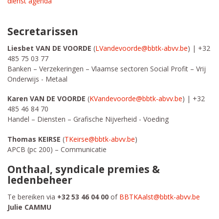
dienst agenda
Secretarissen
Liesbet VAN DE VOORDE
(
LVandevoorde@bbtk-abvv.be
) | +32
485 75 03 77
Banken – Verzekeringen – Vlaamse sectoren Social Profit – Vrij
Onderwijs - Metaal
Karen VAN DE VOORDE
(
KVandevoorde@bbtk-abvv.be
) | +32
485 46 84 70
Handel – Diensten – Grafische Nijverheid - Voeding
Thomas KEIRSE
(
TKeirse@bbtk-abvv.be
)
APCB (pc 200) – Communicatie
Onthaal, syndicale premies &
ledenbeheer
Te bereiken via
+32 53 46 04 00
of
BBTKAalst@bbtk-abvv.be
Julie CAMMU