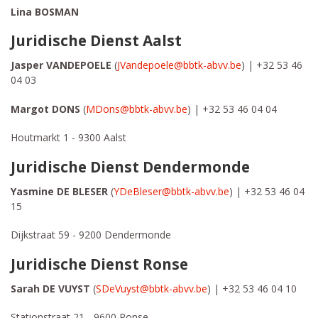
Lina BOSMAN
Juridische Dienst Aalst
Jasper VANDEPOELE
(
JVandepoele@bbtk-abvv.be
) | +32 53 46
04 03
Margot DONS
(
MDons@bbtk-abvv.be
) | +32 53 46 04 04
Houtmarkt 1 - 9300 Aalst
Juridische Dienst Dendermonde
Yasmine DE BLESER
(
YDeBleser@bbtk-abvv.be
) | +32 53 46 04
15
Dijkstraat 59 - 9200 Dendermonde
Juridische Dienst Ronse
Sarah DE VUYST
(
SDeVuyst@bbtk-abvv.be
) |
+32 53 46 04 10
Stationstraat 21 - 9600 Ronse