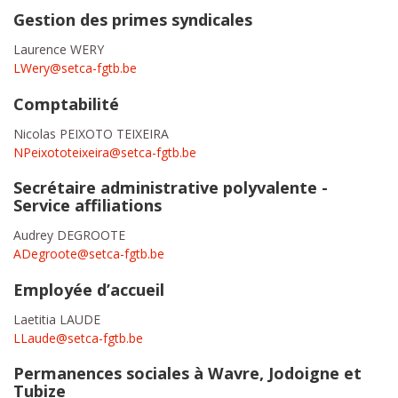
Gestion des primes syndicales
Laurence WERY
LWery@setca-fgtb.be
Comptabilité
Nicolas PEIXOTO TEIXEIRA
NPeixototeixeira@setca-fgtb.be
Secrétaire administrative polyvalente -
Service affiliations
Audrey DEGROOTE
ADegroote@setca-fgtb.be
Employée d’accueil
Laetitia LAUDE
LLaude@setca-fgtb.be
Permanences sociales à Wavre, Jodoigne et
Tubize