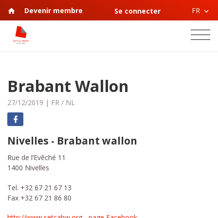
FR
Devenir membre
Se connecter
Brabant Wallon
27/12/2019
|
FR
/
NL
Nivelles - Brabant wallon
Rue de l’Evêché 11
1400 Nivelles
Tel. +32 67 21 67 13
Fax +32 67 21 86 80
http://www.setcabw.org
-
page Facebook