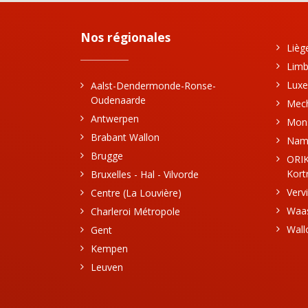
Nos régionales
Lièg
Limb
Luxe
Aalst-Dendermonde-Ronse-
Oudenaarde
Mec
Antwerpen
Mon
Brabant Wallon
Nam
Brugge
ORIK
Kortr
Bruxelles - Hal - Vilvorde
Verv
Centre (La Louvière)
Waa
Charleroi Métropole
Wall
Gent
Kempen
Leuven