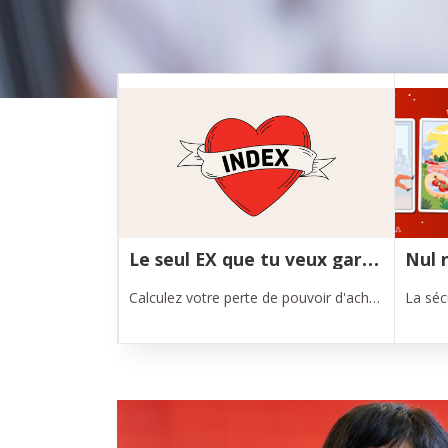
Nos services
Le seul EX que tu veux garder dans ta vie c'est l'index
Calculez votre perte de pouvoir d'achat suite à l'attaque de l'Arizona contre l'indexation automatique avec notre calculateur.