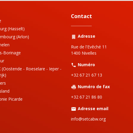
Contact
e
urg (Hasselt)
Adresse
mbourg (Arlon)
helen
Rue de l'Evêché 11
s-Borinage
1400 Nivelles
ur
Numéro
 (Oostende - Roeselare - Ieper -
+32 67 21 67 13
ijk)
iers
Numéro de fax
sland
+32 67 21 86 80
onie Picarde
Adresse email
info@setcabw.org