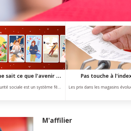
Nul ne sait ce que l'avenir nous réserve ... Heureusement il y a la sécurité sociale !
Pas touche à l'inde
La sécurité sociale est un système fédéral de solidarité garantie par-delà les générations. Grâce à la sécurité sociale, les richesses dans notre pays sont réparties plus équitablement.
M'affilier