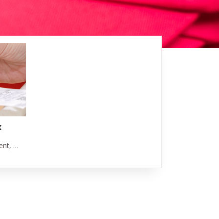
x
Les prix dans les magasins évoluent, nos salaires aussi ? C’est ce que nous appelons l’indexation automatique. L’indexation des salaires et des allocations sociales protège notre pouvoir d’achat.